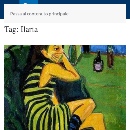
laletteraturaenoi.it
fondato da Romano Luperini
Passa al contenuto principale
Tag:
Ilaria