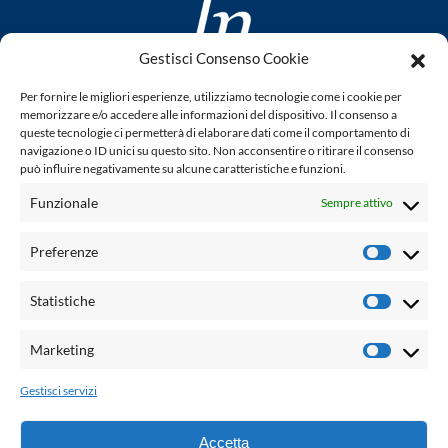
Gestisci Consenso Cookie
www.laletteraturaenoi.it
Per fornire le migliori esperienze, utilizziamo tecnologie come i cookie per
fondato da Romano Luperini
memorizzare e/o accedere alle informazioni del dispositivo. Il consenso a
queste tecnologie ci permetterà di elaborare dati come il comportamento di
Questo blog non rappresenta una testata giornalistica in
navigazione o ID unici su questo sito. Non acconsentire o ritirare il consenso
può influire negativamente su alcune caratteristiche e funzioni.
quanto viene aggiornato senza alcuna periodicità. Non può
pertanto considerarsi un prodotto editoriale ai sensi della
Funzionale
Sempre attivo
legge n° 62 del 7.03.2001. L'autore non è responsabile per
quanto pubblicato dai lettori nei commenti ad ogni post.
Preferenze
Prefere
Powered by:
Statistiche
Statisti
Palumbo Editore Divisione Digitale
http://www.palumboeditore.it
Marketing
Marketi
email:
letteraturaenoi.redazione@gmail.com
Gestisci servizi
Responsabile web: Vincenzo Patricolo
Grafica e web:
Salvatore Leto
Accetta