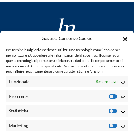
Gestisci Consenso Cookie
www.laletteraturaenoi.it
Per fornire le migliori esperienze, utilizziamo tecnologie come i cookie per
fondato da Romano Luperini
memorizzare e/o accedere alle informazioni del dispositivo. Il consenso a
queste tecnologie ci permetterà di elaborare dati come il comportamento di
Questo blog non rappresenta una testata giornalistica in
navigazione o ID unici su questo sito. Non acconsentire o ritirare il consenso
può influire negativamente su alcune caratteristiche e funzioni.
quanto viene aggiornato senza alcuna periodicità. Non può
pertanto considerarsi un prodotto editoriale ai sensi della
Funzionale
Sempre attivo
legge n° 62 del 7.03.2001. L'autore non è responsabile per
quanto pubblicato dai lettori nei commenti ad ogni post.
Preferenze
Prefere
Powered by:
Statistiche
Statisti
Palumbo Editore Divisione Digitale
http://www.palumboeditore.it
Marketing
Marketi
email:
letteraturaenoi.redazione@gmail.com