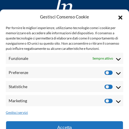
Gestisci Consenso Cookie
www.laletteraturaenoi.it
Per fornire le migliori esperienze, utilizziamo tecnologie come i cookie per
fondato da Romano Luperini
memorizzare e/o accedere alle informazioni del dispositivo. Il consenso a
queste tecnologie ci permetterà di elaborare dati come il comportamento di
Questo blog non rappresenta una testata giornalistica in
navigazione o ID unici su questo sito. Non acconsentire o ritirare il consenso
può influire negativamente su alcune caratteristiche e funzioni.
quanto viene aggiornato senza alcuna periodicità. Non può
pertanto considerarsi un prodotto editoriale ai sensi della
Funzionale
Sempre attivo
legge n° 62 del 7.03.2001. L'autore non è responsabile per
quanto pubblicato dai lettori nei commenti ad ogni post.
Preferenze
Prefere
Powered by:
Statistiche
Statisti
Palumbo Editore Divisione Digitale
http://www.palumboeditore.it
Marketing
Marketi
email:
letteraturaenoi.redazione@gmail.com
Gestisci servizi
Responsabile web: Vincenzo Patricolo
Grafica e web:
Salvatore Leto
Accetta