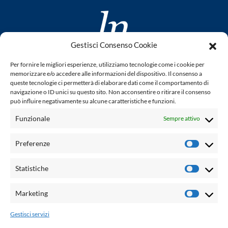
Gestisci Consenso Cookie
www.laletteraturaenoi.it
Per fornire le migliori esperienze, utilizziamo tecnologie come i cookie per
fondato da Romano Luperini
memorizzare e/o accedere alle informazioni del dispositivo. Il consenso a
queste tecnologie ci permetterà di elaborare dati come il comportamento di
Questo blog non rappresenta una testata giornalistica in
navigazione o ID unici su questo sito. Non acconsentire o ritirare il consenso
può influire negativamente su alcune caratteristiche e funzioni.
quanto viene aggiornato senza alcuna periodicità. Non può
pertanto considerarsi un prodotto editoriale ai sensi della
Funzionale
Sempre attivo
legge n° 62 del 7.03.2001. L'autore non è responsabile per
quanto pubblicato dai lettori nei commenti ad ogni post.
Preferenze
Prefere
Powered by:
Statistiche
Statisti
Palumbo Editore Divisione Digitale
http://www.palumboeditore.it
Marketing
Marketi
email:
letteraturaenoi.redazione@gmail.com
Gestisci servizi
Responsabile web: Vincenzo Patricolo
Grafica e web:
Salvatore Leto