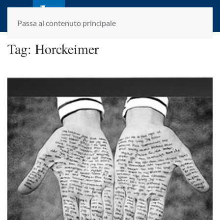
laletteraturaenoi.it
fondato da Romano Luperini
Passa al contenuto principale
Tag:
Horckeimer