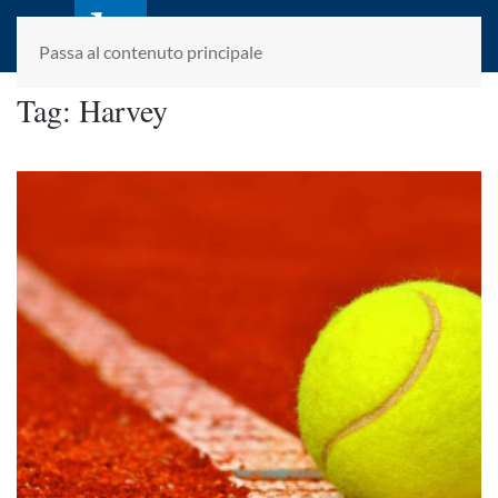
laletteraturaenoi.it
fondato da Romano Luperini
Passa al contenuto principale
Tag:
Harvey