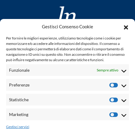
Gestisci Consenso Cookie
www.laletteraturaenoi.it
Per fornire le migliori esperienze, utilizziamo tecnologie come i cookie per
fondato da Romano Luperini
memorizzare e/o accedere alle informazioni del dispositivo. Il consenso a
queste tecnologie ci permetterà di elaborare dati come il comportamento di
Questo blog non rappresenta una testata giornalistica in
navigazione o ID unici su questo sito. Non acconsentire o ritirare il consenso
può influire negativamente su alcune caratteristiche e funzioni.
quanto viene aggiornato senza alcuna periodicità. Non può
pertanto considerarsi un prodotto editoriale ai sensi della
Funzionale
Sempre attivo
legge n° 62 del 7.03.2001. L'autore non è responsabile per
quanto pubblicato dai lettori nei commenti ad ogni post.
Preferenze
Prefere
Powered by:
Statistiche
Statisti
Palumbo Editore Divisione Digitale
http://www.palumboeditore.it
Marketing
Marketi
email:
letteraturaenoi.redazione@gmail.com
Gestisci servizi
Responsabile web: Vincenzo Patricolo
Grafica e web:
Salvatore Leto