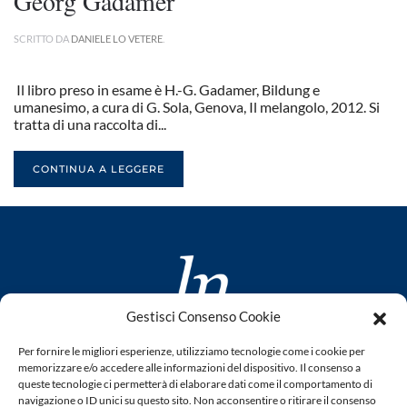
Georg Gadamer
SCRITTO DA
DANIELE LO VETERE
.
Il libro preso in esame è H.-G. Gadamer, Bildung e
umanesimo, a cura di G. Sola, Genova, Il melangolo, 2012. Si
tratta di una raccolta di...
CONTINUA A LEGGERE
Gestisci Consenso Cookie
www.laletteraturaenoi.it
Per fornire le migliori esperienze, utilizziamo tecnologie come i cookie per
fondato da Romano Luperini
memorizzare e/o accedere alle informazioni del dispositivo. Il consenso a
queste tecnologie ci permetterà di elaborare dati come il comportamento di
Questo blog non rappresenta una testata giornalistica in
navigazione o ID unici su questo sito. Non acconsentire o ritirare il consenso