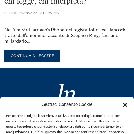
chi legge, chi interpreta?
SCRITTO DA
ANNAMARIA DE PALMA
.
Nel film Mr. Harrigan’s Phone, del regista John Lee Hancock,
tratto dall’omonimo racconto di Stephen King, l’anziano
miliardario...
CONTINUA A LEGGERE
Gestisci Consenso Cookie
www.laletteraturaenoi.it
Per fornire le migliori esperienze, utilizziamo tecnologie come i cookie per
fondato da Romano Luperini
memorizzare e/o accedere alle informazioni del dispositivo. Il consenso a
queste tecnologie ci permetterà di elaborare dati come il comportamento di
Questo blog non rappresenta una testata giornalistica in
navigazione o ID unici su questo sito. Non acconsentire o ritirare il consenso