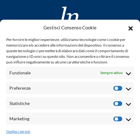
Gestisci Consenso Cookie
www.laletteraturaenoi.it
Per fornire le migliori esperienze, utilizziamo tecnologie come i cookie per
fondato da Romano Luperini
memorizzare e/o accedere alle informazioni del dispositivo. Il consenso a
queste tecnologie ci permetterà di elaborare dati come il comportamento di
Questo blog non rappresenta una testata giornalistica in
navigazione o ID unici su questo sito. Non acconsentire o ritirare il consenso
può influire negativamente su alcune caratteristiche e funzioni.
quanto viene aggiornato senza alcuna periodicità. Non può
pertanto considerarsi un prodotto editoriale ai sensi della
Funzionale
Sempre attivo
legge n° 62 del 7.03.2001. L'autore non è responsabile per
quanto pubblicato dai lettori nei commenti ad ogni post.
Preferenze
Prefere
Powered by:
Statistiche
Statisti
Palumbo Editore Divisione Digitale
http://www.palumboeditore.it
Marketing
Marketi
email:
letteraturaenoi.redazione@gmail.com
Gestisci servizi
Responsabile web: Vincenzo Patricolo
Grafica e web:
Salvatore Leto