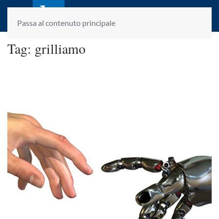
laletteraturaenoi.it
fondato da Romano Luperini
Passa al contenuto principale
Tag:
grilliamo