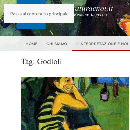
laletteraturaenoi.it
Passa al contenuto principale
fondato da Romano Luperini
HOME
CHI SIAMO
L'INTERPRETAZIONE E NOI
Tag:
Godioli