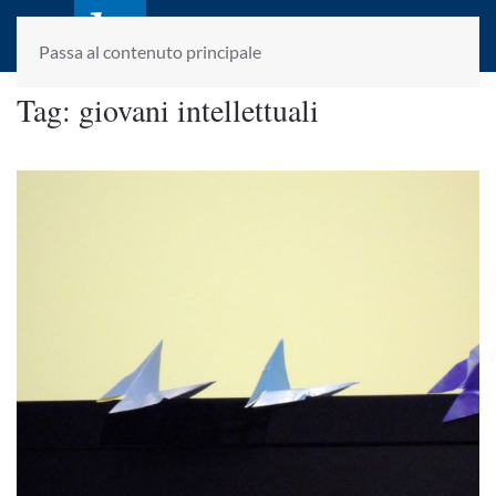
laletteraturaenoi.it
fondato da Romano Luperini
Passa al contenuto principale
Tag:
giovani intellettuali