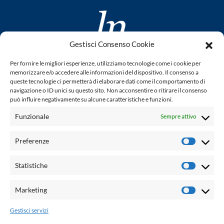
Gestisci Consenso Cookie
www.laletteraturaenoi.it
Per fornire le migliori esperienze, utilizziamo tecnologie come i cookie per
fondato da Romano Luperini
memorizzare e/o accedere alle informazioni del dispositivo. Il consenso a
queste tecnologie ci permetterà di elaborare dati come il comportamento di
Questo blog non rappresenta una testata giornalistica in
navigazione o ID unici su questo sito. Non acconsentire o ritirare il consenso
può influire negativamente su alcune caratteristiche e funzioni.
quanto viene aggiornato senza alcuna periodicità. Non può
pertanto considerarsi un prodotto editoriale ai sensi della
Funzionale
Sempre attivo
legge n° 62 del 7.03.2001. L'autore non è responsabile per
quanto pubblicato dai lettori nei commenti ad ogni post.
Preferenze
Prefere
Powered by:
Statistiche
Statisti
Palumbo Editore Divisione Digitale
http://www.palumboeditore.it
Marketing
Marketi
email:
letteraturaenoi.redazione@gmail.com
Gestisci servizi
Responsabile web: Vincenzo Patricolo
Grafica e web:
Salvatore Leto