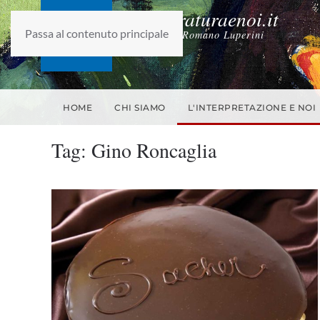
laletteraturaenoi.it
Passa al contenuto principale
fondato da Romano Luperini
HOME
CHI SIAMO
L'INTERPRETAZIONE E NOI
Tag:
Gino Roncaglia