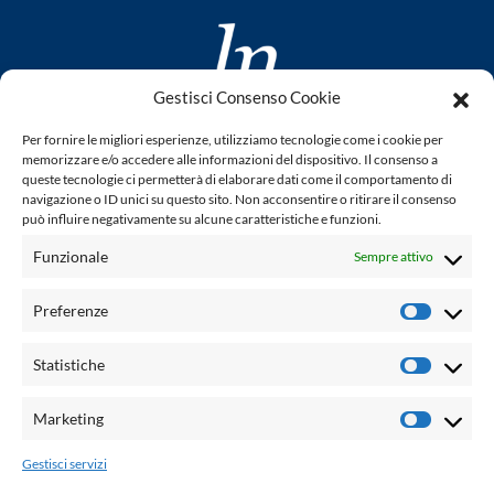
Gestisci Consenso Cookie
www.laletteraturaenoi.it
Per fornire le migliori esperienze, utilizziamo tecnologie come i cookie per
fondato da Romano Luperini
memorizzare e/o accedere alle informazioni del dispositivo. Il consenso a
queste tecnologie ci permetterà di elaborare dati come il comportamento di
Questo blog non rappresenta una testata giornalistica in
navigazione o ID unici su questo sito. Non acconsentire o ritirare il consenso
può influire negativamente su alcune caratteristiche e funzioni.
quanto viene aggiornato senza alcuna periodicità. Non può
pertanto considerarsi un prodotto editoriale ai sensi della
Funzionale
Sempre attivo
legge n° 62 del 7.03.2001. L'autore non è responsabile per
quanto pubblicato dai lettori nei commenti ad ogni post.
Preferenze
Prefere
Powered by:
Statistiche
Statisti
Palumbo Editore Divisione Digitale
http://www.palumboeditore.it
Marketing
Marketi
email:
letteraturaenoi.redazione@gmail.com
Gestisci servizi
Responsabile web: Vincenzo Patricolo
Grafica e web:
Salvatore Leto