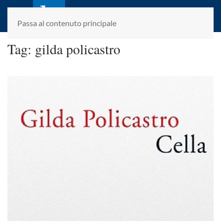
laletteraturaenoi.it
fondato da Romano Luperini
Passa al contenuto principale
Tag:
gilda policastro