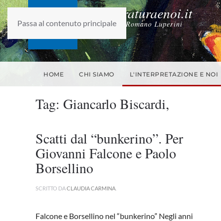
laletteraturaenoi.it
Passa al contenuto principale
fondato da Romano Luperini
HOME
CHI SIAMO
L'INTERPRETAZIONE E NOI
Tag:
Giancarlo Biscardi,
Scatti dal “bunkerino”. Per
Giovanni Falcone e Paolo
Borsellino
SCRITTO DA
CLAUDIA CARMINA
.
Falcone e Borsellino nel “bunkerino” Negli anni