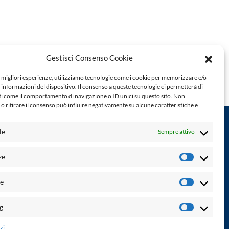
Gestisci Consenso Cookie
e migliori esperienze, utilizziamo tecnologie come i cookie per memorizzare e/o
 informazioni del dispositivo. Il consenso a queste tecnologie ci permetterà di
ti come il comportamento di navigazione o ID unici su questo sito. Non
o ritirare il consenso può influire negativamente su alcune caratteristiche e
le
Sempre attivo
Powered by:
ze
Preferenz
Palumbo Editore Divisione Digitale
http://www.palumboeditore.it
à. Non
he
email:
letteraturaenoi.redazione@gmail.com
Statistich
Responsabile web: Vincenzo Patricolo
g
Marketin
Grafica e web:
Salvatore Leto
zi