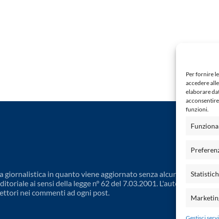
Per fornire l
accedere alle
elaborare da
acconsentire 
funzioni.
Funziona
Preferen
 giornalistica in quanto viene aggiornato senza alcuna periodicit
Statistic
toriale ai sensi della legge n° 62 del 7.03.2001. L'autore non è
ettori nei commenti ad ogni post.
Marketin
Gestisci servi