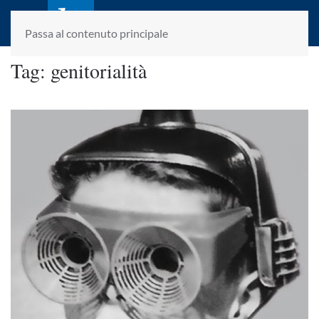
laletteraturaenoi.it
fondato da Romano Luperini
Passa al contenuto principale
Tag:
genitorialità