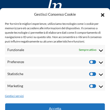
Gestisci Consenso Cookie
www.laletteraturaenoi.it
Per fornire le migliori esperienze, utilizziamo tecnologie come i cookie per
fondato da Romano Luperini
memorizzare e/o accedere alle informazioni del dispositivo. Il consenso a
queste tecnologie ci permetterà di elaborare dati come il comportamento di
Questo blog non rappresenta una testata giornalistica in
navigazione o ID unici su questo sito. Non acconsentire o ritirare il consenso
può influire negativamente su alcune caratteristiche e funzioni.
quanto viene aggiornato senza alcuna periodicità. Non può
pertanto considerarsi un prodotto editoriale ai sensi della
Funzionale
Sempre attivo
legge n° 62 del 7.03.2001. L'autore non è responsabile per
quanto pubblicato dai lettori nei commenti ad ogni post.
Preferenze
Prefere
Powered by:
Statistiche
Statisti
Palumbo Editore Divisione Digitale
http://www.palumboeditore.it
Marketing
Marketi
email:
letteraturaenoi.redazione@gmail.com
Gestisci servizi
Responsabile web: Vincenzo Patricolo
Grafica e web:
Salvatore Leto
Accetta