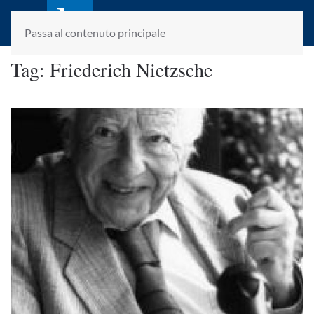
laletteraturaenoi.it
fondato da Romano Luperini
Passa al contenuto principale
Tag:
Friederich Nietzsche