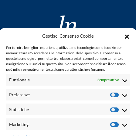
Gestisci Consenso Cookie
www.laletteraturaenoi.it
Per fornire le migliori esperienze, utilizziamo tecnologie come i cookie per
fondato da Romano Luperini
memorizzare e/o accedere alle informazioni del dispositivo. Il consenso a
queste tecnologie ci permetterà di elaborare dati come il comportamento di
Questo blog non rappresenta una testata giornalistica in
navigazione o ID unici su questo sito. Non acconsentire o ritirare il consenso
può influire negativamente su alcune caratteristiche e funzioni.
quanto viene aggiornato senza alcuna periodicità. Non può
pertanto considerarsi un prodotto editoriale ai sensi della
Funzionale
Sempre attivo
legge n° 62 del 7.03.2001. L'autore non è responsabile per
quanto pubblicato dai lettori nei commenti ad ogni post.
Preferenze
Prefere
Powered by:
Statistiche
Statisti
Palumbo Editore Divisione Digitale
http://www.palumboeditore.it
Marketing
Marketi
email:
letteraturaenoi.redazione@gmail.com