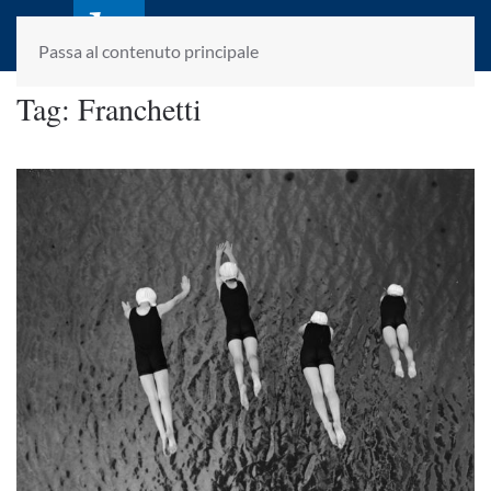
laletteraturaenoi.it
fondato da Romano Luperini
Passa al contenuto principale
Tag:
Franchetti