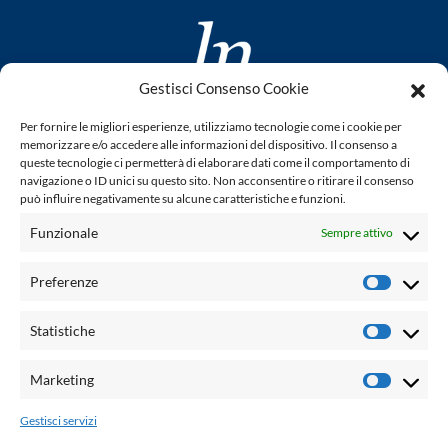
Gestisci Consenso Cookie
www.laletteraturaenoi.it
Per fornire le migliori esperienze, utilizziamo tecnologie come i cookie per
fondato da Romano Luperini
memorizzare e/o accedere alle informazioni del dispositivo. Il consenso a
queste tecnologie ci permetterà di elaborare dati come il comportamento di
Questo blog non rappresenta una testata giornalistica in
navigazione o ID unici su questo sito. Non acconsentire o ritirare il consenso
può influire negativamente su alcune caratteristiche e funzioni.
quanto viene aggiornato senza alcuna periodicità. Non può
pertanto considerarsi un prodotto editoriale ai sensi della
Funzionale
Sempre attivo
legge n° 62 del 7.03.2001. L'autore non è responsabile per
quanto pubblicato dai lettori nei commenti ad ogni post.
Preferenze
Prefere
Powered by:
Statistiche
Statisti
Palumbo Editore Divisione Digitale
http://www.palumboeditore.it
Marketing
Marketi
email:
letteraturaenoi.redazione@gmail.com
Gestisci servizi
Responsabile web: Vincenzo Patricolo
Grafica e web:
Salvatore Leto