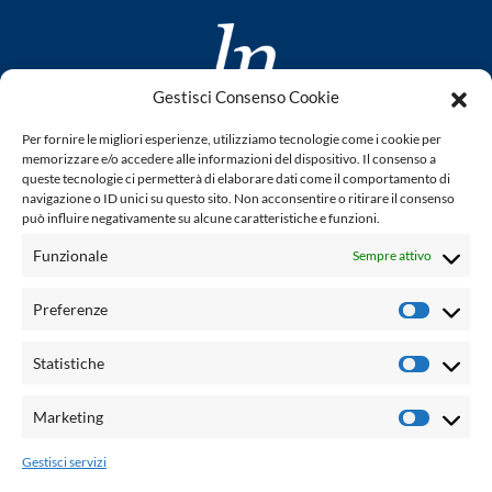
Gestisci Consenso Cookie
www.laletteraturaenoi.it
Per fornire le migliori esperienze, utilizziamo tecnologie come i cookie per
fondato da Romano Luperini
memorizzare e/o accedere alle informazioni del dispositivo. Il consenso a
queste tecnologie ci permetterà di elaborare dati come il comportamento di
Questo blog non rappresenta una testata giornalistica in
navigazione o ID unici su questo sito. Non acconsentire o ritirare il consenso
può influire negativamente su alcune caratteristiche e funzioni.
quanto viene aggiornato senza alcuna periodicità. Non può
pertanto considerarsi un prodotto editoriale ai sensi della
Funzionale
Sempre attivo
legge n° 62 del 7.03.2001. L'autore non è responsabile per
quanto pubblicato dai lettori nei commenti ad ogni post.
Preferenze
Prefere
Powered by:
Statistiche
Statisti
Palumbo Editore Divisione Digitale
http://www.palumboeditore.it
Marketing
Marketi
email:
letteraturaenoi.redazione@gmail.com
Gestisci servizi
Responsabile web: Vincenzo Patricolo
Grafica e web:
Salvatore Leto