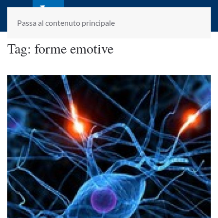
laletteraturaenoi.it
fondato da Romano Luperini
Passa al contenuto principale
Tag:
forme emotive