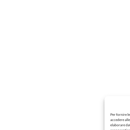
Per fornire l
accedere alle
elaborare da