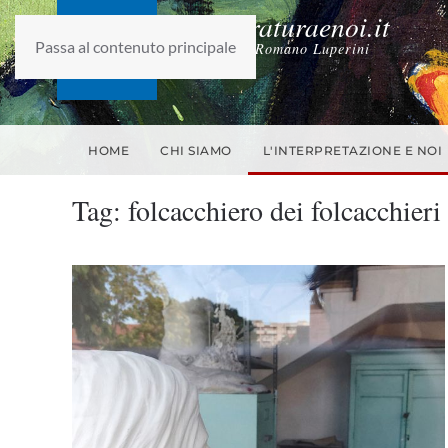
laletteraturaenoi.it
Passa al contenuto principale
fondato da Romano Luperini
HOME
CHI SIAMO
L'INTERPRETAZIONE E NOI
Tag:
folcacchiero dei folcacchieri