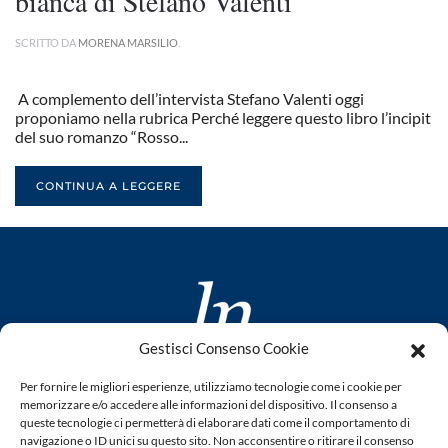
bianca di Stefano Valenti
SCRITTO DA
MORENA MARSILIO
.
A complemento dell’intervista Stefano Valenti oggi
proponiamo nella rubrica Perché leggere questo libro l’incipit
del suo romanzo “Rosso...
CONTINUA A LEGGERE
Gestisci Consenso Cookie
www.laletteraturaenoi.it
Per fornire le migliori esperienze, utilizziamo tecnologie come i cookie per
fondato da Romano Luperini
memorizzare e/o accedere alle informazioni del dispositivo. Il consenso a
queste tecnologie ci permetterà di elaborare dati come il comportamento di
Questo blog non rappresenta una testata giornalistica in
navigazione o ID unici su questo sito. Non acconsentire o ritirare il consenso