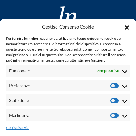
Gestisci Consenso Cookie
www.laletteraturaenoi.it
Per fornire le migliori esperienze, utilizziamo tecnologie come i cookie per
fondato da Romano Luperini
memorizzare e/o accedere alle informazioni del dispositivo. Il consenso a
queste tecnologie ci permetterà di elaborare dati come il comportamento di
Questo blog non rappresenta una testata giornalistica in
navigazione o ID unici su questo sito. Non acconsentire o ritirare il consenso
può influire negativamente su alcune caratteristiche e funzioni.
quanto viene aggiornato senza alcuna periodicità. Non può
pertanto considerarsi un prodotto editoriale ai sensi della
Funzionale
Sempre attivo
legge n° 62 del 7.03.2001. L'autore non è responsabile per
quanto pubblicato dai lettori nei commenti ad ogni post.
Preferenze
Prefere
Powered by:
Statistiche
Statisti
Palumbo Editore Divisione Digitale
http://www.palumboeditore.it
Marketing
Marketi
email:
letteraturaenoi.redazione@gmail.com
Gestisci servizi
Responsabile web: Vincenzo Patricolo
Grafica e web:
Salvatore Leto