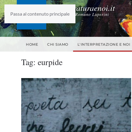
laletteraturaenoi.it
Passa al contenuto principale
fondato da Romano Luperini
HOME
CHI SIAMO
L'INTERPRETAZIONE E NOI
Tag:
eurpide