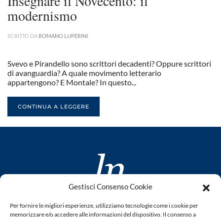
Insegnare il Novecento: il
modernismo
SCRITTO DA
ROMANO LUPERINI
.
Svevo e Pirandello sono scrittori decadenti? Oppure scrittori
di avanguardia? A quale movimento letterario
appartengono? E Montale? In questo...
CONTINUA A LEGGERE
Gestisci Consenso Cookie
www.laletteraturaenoi.it
Per fornire le migliori esperienze, utilizziamo tecnologie come i cookie per
fondato da Romano Luperini
memorizzare e/o accedere alle informazioni del dispositivo. Il consenso a