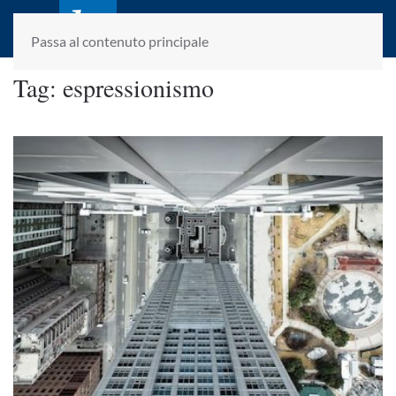
laletteraturaenoi.it
fondato da Romano Luperini
Passa al contenuto principale
Tag:
espressionismo