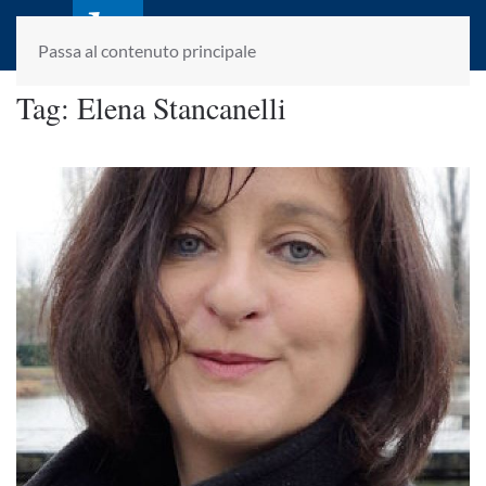
laletteraturaenoi.it
fondato da Romano Luperini
Passa al contenuto principale
Tag:
Elena Stancanelli