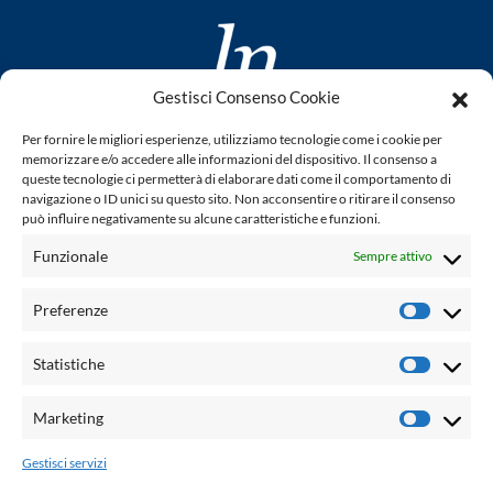
Gestisci Consenso Cookie
www.laletteraturaenoi.it
Per fornire le migliori esperienze, utilizziamo tecnologie come i cookie per
fondato da Romano Luperini
memorizzare e/o accedere alle informazioni del dispositivo. Il consenso a
queste tecnologie ci permetterà di elaborare dati come il comportamento di
Questo blog non rappresenta una testata giornalistica in
navigazione o ID unici su questo sito. Non acconsentire o ritirare il consenso
può influire negativamente su alcune caratteristiche e funzioni.
quanto viene aggiornato senza alcuna periodicità. Non può
pertanto considerarsi un prodotto editoriale ai sensi della
Funzionale
Sempre attivo
legge n° 62 del 7.03.2001. L'autore non è responsabile per
quanto pubblicato dai lettori nei commenti ad ogni post.
Preferenze
Prefere
Powered by:
Statistiche
Statisti
Palumbo Editore Divisione Digitale
http://www.palumboeditore.it
Marketing
Marketi
email:
letteraturaenoi.redazione@gmail.com
Gestisci servizi
Responsabile web: Vincenzo Patricolo
Grafica e web:
Salvatore Leto