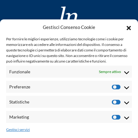
Gestisci Consenso Cookie
www.laletteraturaenoi.it
Per fornire le migliori esperienze, utilizziamo tecnologie come i cookie per
fondato da Romano Luperini
memorizzare e/o accedere alle informazioni del dispositivo. Il consenso a
queste tecnologie ci permetterà di elaborare dati come il comportamento di
Questo blog non rappresenta una testata giornalistica in
navigazione o ID unici su questo sito. Non acconsentire o ritirare il consenso
può influire negativamente su alcune caratteristiche e funzioni.
quanto viene aggiornato senza alcuna periodicità. Non può
pertanto considerarsi un prodotto editoriale ai sensi della
Funzionale
Sempre attivo
legge n° 62 del 7.03.2001. L'autore non è responsabile per
quanto pubblicato dai lettori nei commenti ad ogni post.
Preferenze
Prefere
Powered by:
Statistiche
Statisti
Palumbo Editore Divisione Digitale
http://www.palumboeditore.it
Marketing
Marketi
email:
letteraturaenoi.redazione@gmail.com
Gestisci servizi
Responsabile web: Vincenzo Patricolo
Grafica e web:
Salvatore Leto