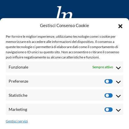
Gestisci Consenso Cookie
www.laletteraturaenoi.it
Per fornire le migliori esperienze, utilizziamo tecnologie come i cookie per
fondato da Romano Luperini
memorizzare e/o accedere alle informazioni del dispositivo. Il consenso a
queste tecnologie ci permetterà di elaborare dati come il comportamento di
Questo blog non rappresenta una testata giornalistica in
navigazione o ID unici su questo sito. Non acconsentire o ritirare il consenso
può influire negativamente su alcune caratteristiche e funzioni.
quanto viene aggiornato senza alcuna periodicità. Non può
pertanto considerarsi un prodotto editoriale ai sensi della
Funzionale
Sempre attivo
legge n° 62 del 7.03.2001. L'autore non è responsabile per
quanto pubblicato dai lettori nei commenti ad ogni post.
Preferenze
Prefere
Powered by:
Statistiche
Statisti
Palumbo Editore Divisione Digitale
http://www.palumboeditore.it
Marketing
Marketi
email:
letteraturaenoi.redazione@gmail.com
Gestisci servizi
Responsabile web: Vincenzo Patricolo
Grafica e web:
Salvatore Leto