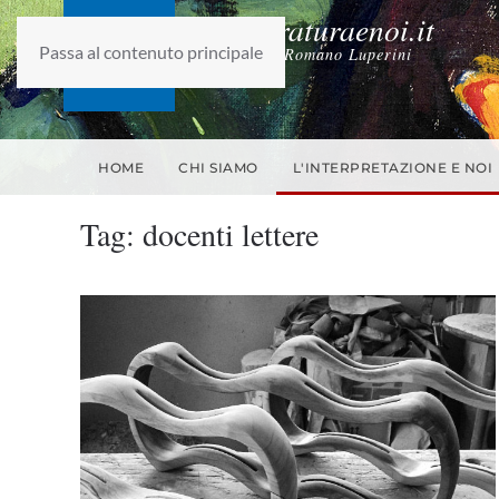
laletteraturaenoi.it
Passa al contenuto principale
fondato da Romano Luperini
HOME
CHI SIAMO
L'INTERPRETAZIONE E NOI
Tag:
docenti lettere