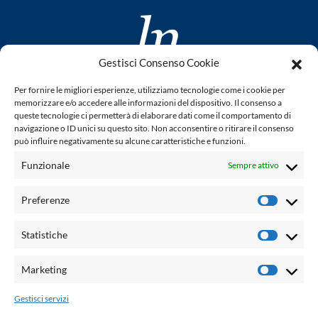
Gestisci Consenso Cookie
www.laletteraturaenoi.it
Per fornire le migliori esperienze, utilizziamo tecnologie come i cookie per
fondato da Romano Luperini
memorizzare e/o accedere alle informazioni del dispositivo. Il consenso a
queste tecnologie ci permetterà di elaborare dati come il comportamento di
Questo blog non rappresenta una testata giornalistica in
navigazione o ID unici su questo sito. Non acconsentire o ritirare il consenso
può influire negativamente su alcune caratteristiche e funzioni.
quanto viene aggiornato senza alcuna periodicità. Non può
pertanto considerarsi un prodotto editoriale ai sensi della
Funzionale
Sempre attivo
legge n° 62 del 7.03.2001. L'autore non è responsabile per
quanto pubblicato dai lettori nei commenti ad ogni post.
Preferenze
Prefere
Powered by:
Statistiche
Statisti
Palumbo Editore Divisione Digitale
http://www.palumboeditore.it
Marketing
Marketi
email:
letteraturaenoi.redazione@gmail.com
Gestisci servizi
Responsabile web: Vincenzo Patricolo
Grafica e web:
Salvatore Leto