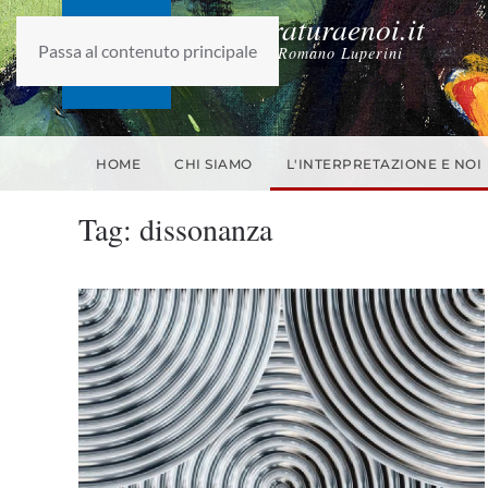
laletteraturaenoi.it
Passa al contenuto principale
fondato da Romano Luperini
HOME
CHI SIAMO
L'INTERPRETAZIONE E NOI
Tag:
dissonanza