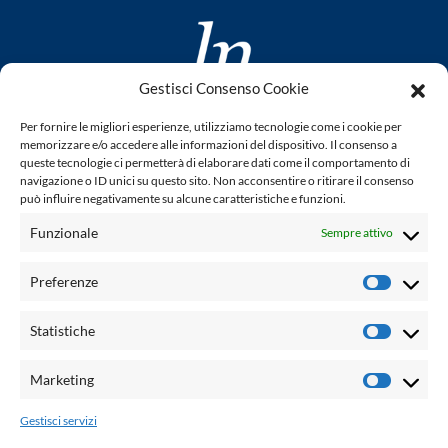
Gestisci Consenso Cookie
www.laletteraturaenoi.it
Per fornire le migliori esperienze, utilizziamo tecnologie come i cookie per
fondato da Romano Luperini
memorizzare e/o accedere alle informazioni del dispositivo. Il consenso a
queste tecnologie ci permetterà di elaborare dati come il comportamento di
Questo blog non rappresenta una testata giornalistica in
navigazione o ID unici su questo sito. Non acconsentire o ritirare il consenso
può influire negativamente su alcune caratteristiche e funzioni.
quanto viene aggiornato senza alcuna periodicità. Non può
pertanto considerarsi un prodotto editoriale ai sensi della
Funzionale
Sempre attivo
legge n° 62 del 7.03.2001. L'autore non è responsabile per
quanto pubblicato dai lettori nei commenti ad ogni post.
Preferenze
Prefere
Powered by:
Statistiche
Statisti
Palumbo Editore Divisione Digitale
http://www.palumboeditore.it
Marketing
Marketi
email:
letteraturaenoi.redazione@gmail.com
Gestisci servizi
Responsabile web: Vincenzo Patricolo
Grafica e web:
Salvatore Leto