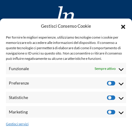
Gestisci Consenso Cookie
www.laletteraturaenoi.it
Per fornire le migliori esperienze, utilizziamo tecnologie come i cookie per
fondato da Romano Luperini
memorizzare e/o accedere alle informazioni del dispositivo. Il consenso a
queste tecnologie ci permetterà di elaborare dati come il comportamento di
Questo blog non rappresenta una testata giornalistica in
navigazione o ID unici su questo sito. Non acconsentire o ritirare il consenso
può influire negativamente su alcune caratteristiche e funzioni.
quanto viene aggiornato senza alcuna periodicità. Non può
pertanto considerarsi un prodotto editoriale ai sensi della
Funzionale
Sempre attivo
legge n° 62 del 7.03.2001. L'autore non è responsabile per
quanto pubblicato dai lettori nei commenti ad ogni post.
Preferenze
Prefere
Powered by:
Statistiche
Statisti
Palumbo Editore Divisione Digitale
http://www.palumboeditore.it
Marketing
Marketi
email:
letteraturaenoi.redazione@gmail.com
Gestisci servizi
Responsabile web: Vincenzo Patricolo
Grafica e web:
Salvatore Leto