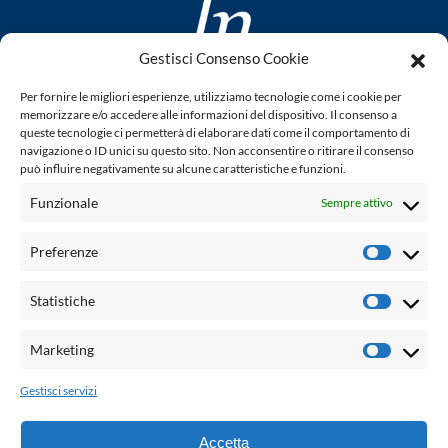
Gestisci Consenso Cookie
www.laletteraturaenoi.it
Per fornire le migliori esperienze, utilizziamo tecnologie come i cookie per
fondato da Romano Luperini
memorizzare e/o accedere alle informazioni del dispositivo. Il consenso a
queste tecnologie ci permetterà di elaborare dati come il comportamento di
Questo blog non rappresenta una testata giornalistica in
navigazione o ID unici su questo sito. Non acconsentire o ritirare il consenso
può influire negativamente su alcune caratteristiche e funzioni.
quanto viene aggiornato senza alcuna periodicità. Non può
pertanto considerarsi un prodotto editoriale ai sensi della
Funzionale
Sempre attivo
legge n° 62 del 7.03.2001. L'autore non è responsabile per
quanto pubblicato dai lettori nei commenti ad ogni post.
Preferenze
Prefere
Powered by:
Statistiche
Statisti
Palumbo Editore Divisione Digitale
http://www.palumboeditore.it
Marketing
Marketi
email:
letteraturaenoi.redazione@gmail.com
Gestisci servizi
Responsabile web: Vincenzo Patricolo
Grafica e web:
Salvatore Leto
Accetta