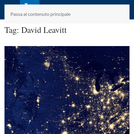
laletteraturaenoi.it
fondato da Romano Luperini
Passa al contenuto principale
Tag:
David Leavitt