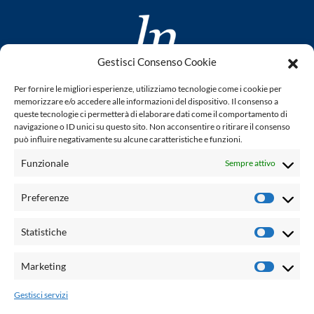
Gestisci Consenso Cookie
www.laletteraturaenoi.it
Per fornire le migliori esperienze, utilizziamo tecnologie come i cookie per
fondato da Romano Luperini
memorizzare e/o accedere alle informazioni del dispositivo. Il consenso a
queste tecnologie ci permetterà di elaborare dati come il comportamento di
Questo blog non rappresenta una testata giornalistica in
navigazione o ID unici su questo sito. Non acconsentire o ritirare il consenso
può influire negativamente su alcune caratteristiche e funzioni.
quanto viene aggiornato senza alcuna periodicità. Non può
pertanto considerarsi un prodotto editoriale ai sensi della
Funzionale
Sempre attivo
legge n° 62 del 7.03.2001. L'autore non è responsabile per
quanto pubblicato dai lettori nei commenti ad ogni post.
Preferenze
Prefere
Powered by:
Statistiche
Statisti
Palumbo Editore Divisione Digitale
http://www.palumboeditore.it
Marketing
Marketi
email:
letteraturaenoi.redazione@gmail.com
Gestisci servizi
Responsabile web: Vincenzo Patricolo
Grafica e web:
Salvatore Leto