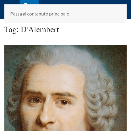
laletteraturaenoi.it
fondato da Romano Luperini
Passa al contenuto principale
Tag:
D’Alembert