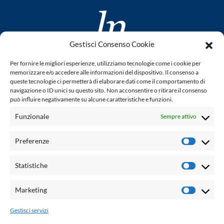
Gestisci Consenso Cookie
www.laletteraturaenoi.it
Per fornire le migliori esperienze, utilizziamo tecnologie come i cookie per
fondato da Romano Luperini
memorizzare e/o accedere alle informazioni del dispositivo. Il consenso a
queste tecnologie ci permetterà di elaborare dati come il comportamento di
Questo blog non rappresenta una testata giornalistica in
navigazione o ID unici su questo sito. Non acconsentire o ritirare il consenso
può influire negativamente su alcune caratteristiche e funzioni.
quanto viene aggiornato senza alcuna periodicità. Non può
pertanto considerarsi un prodotto editoriale ai sensi della
Funzionale
Sempre attivo
legge n° 62 del 7.03.2001. L'autore non è responsabile per
quanto pubblicato dai lettori nei commenti ad ogni post.
Preferenze
Prefere
Powered by:
Statistiche
Statisti
Palumbo Editore Divisione Digitale
http://www.palumboeditore.it
Marketing
Marketi
email:
letteraturaenoi.redazione@gmail.com
Gestisci servizi
Responsabile web: Vincenzo Patricolo
Grafica e web:
Salvatore Leto