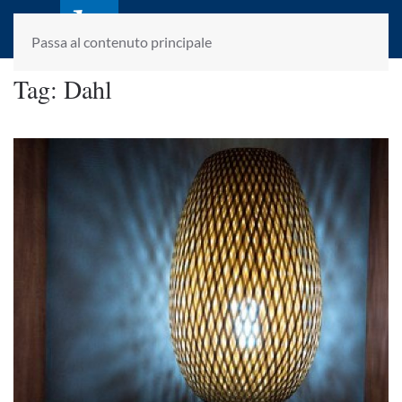
laletteraturaenoi.it
fondato da Romano Luperini
Passa al contenuto principale
Tag:
Dahl