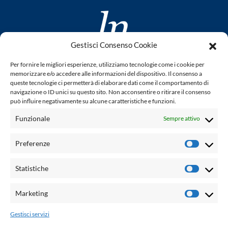
Gestisci Consenso Cookie
www.laletteraturaenoi.it
Per fornire le migliori esperienze, utilizziamo tecnologie come i cookie per
fondato da Romano Luperini
memorizzare e/o accedere alle informazioni del dispositivo. Il consenso a
queste tecnologie ci permetterà di elaborare dati come il comportamento di
Questo blog non rappresenta una testata giornalistica in
navigazione o ID unici su questo sito. Non acconsentire o ritirare il consenso
può influire negativamente su alcune caratteristiche e funzioni.
quanto viene aggiornato senza alcuna periodicità. Non può
pertanto considerarsi un prodotto editoriale ai sensi della
Funzionale
Sempre attivo
legge n° 62 del 7.03.2001. L'autore non è responsabile per
quanto pubblicato dai lettori nei commenti ad ogni post.
Preferenze
Prefere
Powered by:
Statistiche
Statisti
Palumbo Editore Divisione Digitale
http://www.palumboeditore.it
Marketing
Marketi
email:
letteraturaenoi.redazione@gmail.com
Gestisci servizi
Responsabile web: Vincenzo Patricolo
Grafica e web:
Salvatore Leto