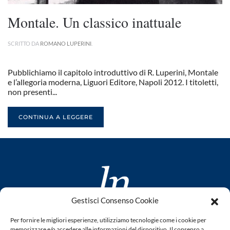
Montale. Un classico inattuale
SCRITTO DA
ROMANO LUPERINI
.
Pubblichiamo il capitolo introduttivo di R. Luperini, Montale
e l’allegoria moderna, Liguori Editore, Napoli 2012. I titoletti,
non presenti...
CONTINUA A LEGGERE
Gestisci Consenso Cookie
www.laletteraturaenoi.it
Per fornire le migliori esperienze, utilizziamo tecnologie come i cookie per
fondato da Romano Luperini
memorizzare e/o accedere alle informazioni del dispositivo. Il consenso a