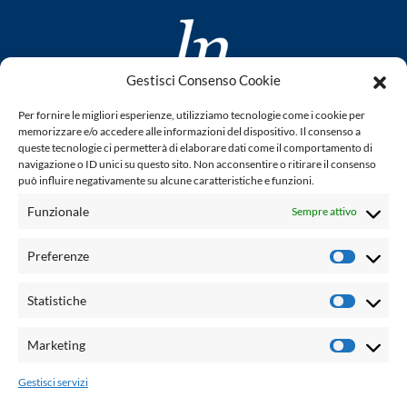
Gestisci Consenso Cookie
www.laletteraturaenoi.it
Per fornire le migliori esperienze, utilizziamo tecnologie come i cookie per
fondato da Romano Luperini
memorizzare e/o accedere alle informazioni del dispositivo. Il consenso a
queste tecnologie ci permetterà di elaborare dati come il comportamento di
Questo blog non rappresenta una testata giornalistica in
navigazione o ID unici su questo sito. Non acconsentire o ritirare il consenso
può influire negativamente su alcune caratteristiche e funzioni.
quanto viene aggiornato senza alcuna periodicità. Non può
pertanto considerarsi un prodotto editoriale ai sensi della
Funzionale
Sempre attivo
legge n° 62 del 7.03.2001. L'autore non è responsabile per
quanto pubblicato dai lettori nei commenti ad ogni post.
Preferenze
Prefere
Powered by:
Statistiche
Statisti
Palumbo Editore Divisione Digitale
http://www.palumboeditore.it
Marketing
Marketi
email:
letteraturaenoi.redazione@gmail.com
Gestisci servizi
Responsabile web: Vincenzo Patricolo
Grafica e web:
Salvatore Leto