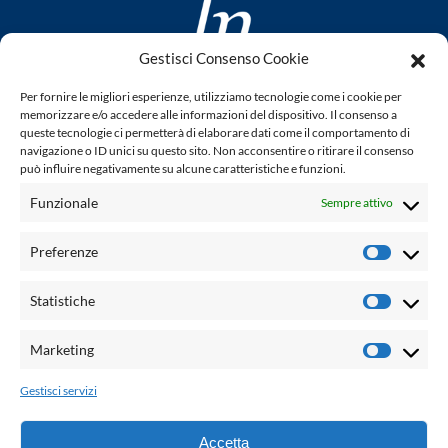
Gestisci Consenso Cookie
www.laletteraturaenoi.it
Per fornire le migliori esperienze, utilizziamo tecnologie come i cookie per
fondato da Romano Luperini
memorizzare e/o accedere alle informazioni del dispositivo. Il consenso a
queste tecnologie ci permetterà di elaborare dati come il comportamento di
Questo blog non rappresenta una testata giornalistica in
navigazione o ID unici su questo sito. Non acconsentire o ritirare il consenso
può influire negativamente su alcune caratteristiche e funzioni.
quanto viene aggiornato senza alcuna periodicità. Non può
pertanto considerarsi un prodotto editoriale ai sensi della
Funzionale
Sempre attivo
legge n° 62 del 7.03.2001. L'autore non è responsabile per
quanto pubblicato dai lettori nei commenti ad ogni post.
Preferenze
Prefere
Powered by:
Statistiche
Statisti
Palumbo Editore Divisione Digitale
http://www.palumboeditore.it
Marketing
Marketi
email:
letteraturaenoi.redazione@gmail.com
Gestisci servizi
Responsabile web: Vincenzo Patricolo
Grafica e web:
Salvatore Leto
Accetta