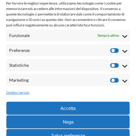
www.laletteraturaenoi.it
Per fornire le migliori esperienze, utilizziamo tecnologie come i cookie per
fondato da Romano Luperini
memorizzare e/o accedere alle informazioni del dispositivo. Il consenso a
queste tecnologie ci permetterà di elaborare dati come il comportamento di
Questo blog non rappresenta una testata giornalistica in
navigazione o ID unici su questo sito. Non acconsentire o ritirare il consenso
può influire negativamente su alcune caratteristiche e funzioni.
quanto viene aggiornato senza alcuna periodicità. Non può
pertanto considerarsi un prodotto editoriale ai sensi della
Funzionale
Sempre attivo
legge n° 62 del 7.03.2001. L'autore non è responsabile per
quanto pubblicato dai lettori nei commenti ad ogni post.
Preferenze
Prefere
Powered by:
Statistiche
Statisti
Palumbo Editore Divisione Digitale
http://www.palumboeditore.it
Marketing
Marketi
email:
letteraturaenoi.redazione@gmail.com
Gestisci servizi
Responsabile web: Vincenzo Patricolo
Grafica e web:
Salvatore Leto
Accetta
Nega
© 2021 - G.B. Palumbo & C. Editore S.p.A. - Tutti i diritti
Salva preferenze