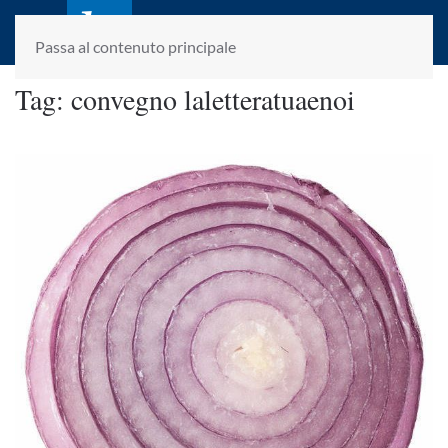
laletteraturaenoi.it
fondato da Romano Luperini
Passa al contenuto principale
Tag:
convegno laletteratuaenoi