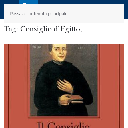
laletteraturaenoi.it
fondato da Romano Luperini
Passa al contenuto principale
Tag:
Consiglio d’Egitto,