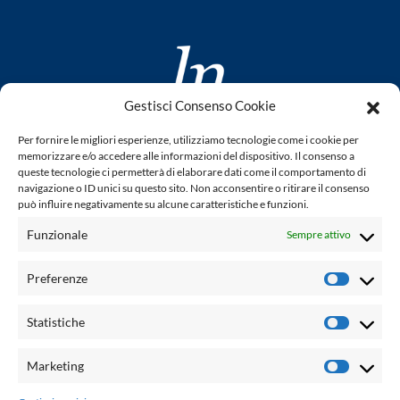
Gestisci Consenso Cookie
www.laletteraturaenoi.it
Per fornire le migliori esperienze, utilizziamo tecnologie come i cookie per
fondato da Romano Luperini
memorizzare e/o accedere alle informazioni del dispositivo. Il consenso a
queste tecnologie ci permetterà di elaborare dati come il comportamento di
Questo blog non rappresenta una testata giornalistica in
navigazione o ID unici su questo sito. Non acconsentire o ritirare il consenso
può influire negativamente su alcune caratteristiche e funzioni.
quanto viene aggiornato senza alcuna periodicità. Non può
pertanto considerarsi un prodotto editoriale ai sensi della
Funzionale
Sempre attivo
legge n° 62 del 7.03.2001. L'autore non è responsabile per
quanto pubblicato dai lettori nei commenti ad ogni post.
Preferenze
Prefere
Powered by:
Statistiche
Statisti
Palumbo Editore Divisione Digitale
http://www.palumboeditore.it
Marketing
Marketi
email:
letteraturaenoi.redazione@gmail.com