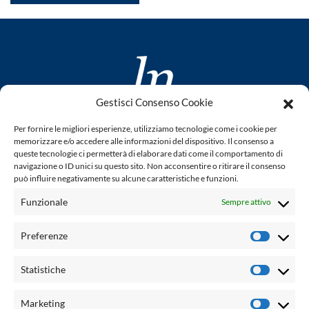
Gestisci Consenso Cookie
www.laletteraturaenoi.it
Per fornire le migliori esperienze, utilizziamo tecnologie come i cookie per
fondato da Romano Luperini
memorizzare e/o accedere alle informazioni del dispositivo. Il consenso a
queste tecnologie ci permetterà di elaborare dati come il comportamento di
Questo blog non rappresenta una testata giornalistica in
navigazione o ID unici su questo sito. Non acconsentire o ritirare il consenso
può influire negativamente su alcune caratteristiche e funzioni.
quanto viene aggiornato senza alcuna periodicità. Non può
pertanto considerarsi un prodotto editoriale ai sensi della
Funzionale
Sempre attivo
legge n° 62 del 7.03.2001. L'autore non è responsabile per
quanto pubblicato dai lettori nei commenti ad ogni post.
Preferenze
Prefere
Powered by:
Statistiche
Statisti
Palumbo Editore Divisione Digitale
http://www.palumboeditore.it
Marketing