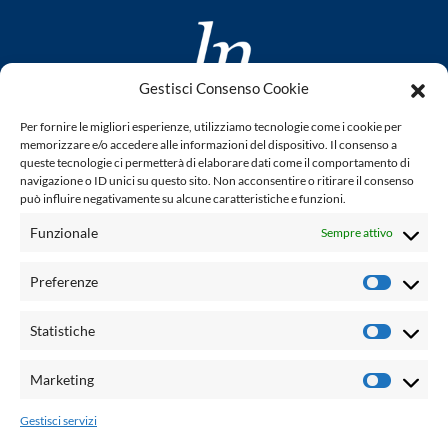
Gestisci Consenso Cookie
www.laletteraturaenoi.it
Per fornire le migliori esperienze, utilizziamo tecnologie come i cookie per
fondato da Romano Luperini
memorizzare e/o accedere alle informazioni del dispositivo. Il consenso a
queste tecnologie ci permetterà di elaborare dati come il comportamento di
Questo blog non rappresenta una testata giornalistica in
navigazione o ID unici su questo sito. Non acconsentire o ritirare il consenso
può influire negativamente su alcune caratteristiche e funzioni.
quanto viene aggiornato senza alcuna periodicità. Non può
pertanto considerarsi un prodotto editoriale ai sensi della
Funzionale
Sempre attivo
legge n° 62 del 7.03.2001. L'autore non è responsabile per
quanto pubblicato dai lettori nei commenti ad ogni post.
Preferenze
Prefere
Powered by:
Statistiche
Statisti
Palumbo Editore Divisione Digitale
http://www.palumboeditore.it
Marketing
Marketi
email:
letteraturaenoi.redazione@gmail.com
Gestisci servizi
Responsabile web: Vincenzo Patricolo
Grafica e web:
Salvatore Leto