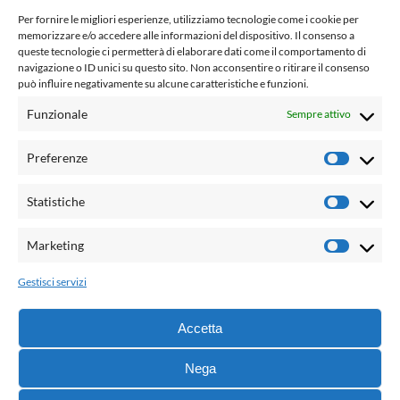
www.laletteraturaenoi.it
Per fornire le migliori esperienze, utilizziamo tecnologie come i cookie per
fondato da Romano Luperini
memorizzare e/o accedere alle informazioni del dispositivo. Il consenso a
queste tecnologie ci permetterà di elaborare dati come il comportamento di
Questo blog non rappresenta una testata giornalistica in
navigazione o ID unici su questo sito. Non acconsentire o ritirare il consenso
può influire negativamente su alcune caratteristiche e funzioni.
quanto viene aggiornato senza alcuna periodicità. Non può
pertanto considerarsi un prodotto editoriale ai sensi della
Funzionale
Sempre attivo
legge n° 62 del 7.03.2001. L'autore non è responsabile per
quanto pubblicato dai lettori nei commenti ad ogni post.
Preferenze
Prefere
Powered by:
Statistiche
Statisti
Palumbo Editore Divisione Digitale
http://www.palumboeditore.it
Marketing
Marketi
email:
letteraturaenoi.redazione@gmail.com
Gestisci servizi
Responsabile web: Vincenzo Patricolo
Grafica e web:
Salvatore Leto
Accetta
Nega