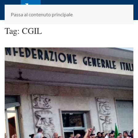
laletteraturaenoi.it
fondato da Romano Luperini
Passa al contenuto principale
Tag:
CGIL