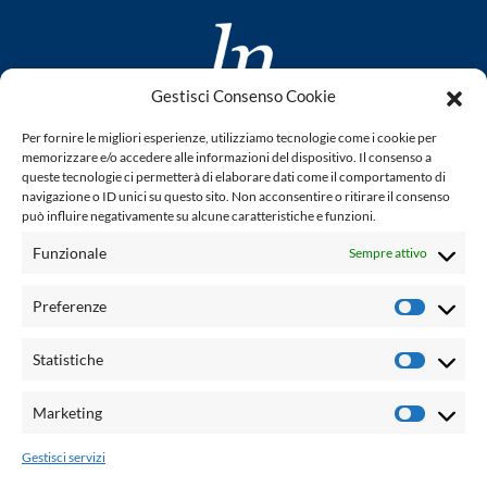
Gestisci Consenso Cookie
www.laletteraturaenoi.it
Per fornire le migliori esperienze, utilizziamo tecnologie come i cookie per
fondato da Romano Luperini
memorizzare e/o accedere alle informazioni del dispositivo. Il consenso a
queste tecnologie ci permetterà di elaborare dati come il comportamento di
Questo blog non rappresenta una testata giornalistica in
navigazione o ID unici su questo sito. Non acconsentire o ritirare il consenso
può influire negativamente su alcune caratteristiche e funzioni.
quanto viene aggiornato senza alcuna periodicità. Non può
pertanto considerarsi un prodotto editoriale ai sensi della
Funzionale
Sempre attivo
legge n° 62 del 7.03.2001. L'autore non è responsabile per
quanto pubblicato dai lettori nei commenti ad ogni post.
Preferenze
Prefere
Powered by:
Statistiche
Statisti
Palumbo Editore Divisione Digitale
http://www.palumboeditore.it
Marketing
Marketi
email:
letteraturaenoi.redazione@gmail.com
Gestisci servizi
Responsabile web: Vincenzo Patricolo
Grafica e web:
Salvatore Leto