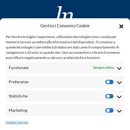
Gestisci Consenso Cookie
www.laletteraturaenoi.it
Per fornire le migliori esperienze, utilizziamo tecnologie come i cookie per
fondato da Romano Luperini
memorizzare e/o accedere alle informazioni del dispositivo. Il consenso a
queste tecnologie ci permetterà di elaborare dati come il comportamento di
Questo blog non rappresenta una testata giornalistica in
navigazione o ID unici su questo sito. Non acconsentire o ritirare il consenso
può influire negativamente su alcune caratteristiche e funzioni.
quanto viene aggiornato senza alcuna periodicità. Non può
pertanto considerarsi un prodotto editoriale ai sensi della
Funzionale
Sempre attivo
legge n° 62 del 7.03.2001. L'autore non è responsabile per
quanto pubblicato dai lettori nei commenti ad ogni post.
Preferenze
Prefere
Powered by:
Statistiche
Statisti
Palumbo Editore Divisione Digitale
http://www.palumboeditore.it
Marketing
Marketi
email:
letteraturaenoi.redazione@gmail.com
Gestisci servizi
Responsabile web: Vincenzo Patricolo
Grafica e web:
Salvatore Leto