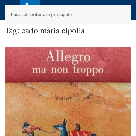
laletteraturaenoi.it
fondato da Romano Luperini
Passa al contenuto principale
Tag:
carlo maria cipolla