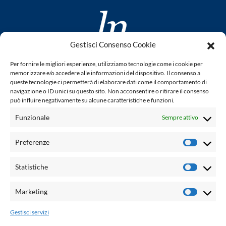
Gestisci Consenso Cookie
www.laletteraturaenoi.it
Per fornire le migliori esperienze, utilizziamo tecnologie come i cookie per
fondato da Romano Luperini
memorizzare e/o accedere alle informazioni del dispositivo. Il consenso a
queste tecnologie ci permetterà di elaborare dati come il comportamento di
Questo blog non rappresenta una testata giornalistica in
navigazione o ID unici su questo sito. Non acconsentire o ritirare il consenso
può influire negativamente su alcune caratteristiche e funzioni.
quanto viene aggiornato senza alcuna periodicità. Non può
pertanto considerarsi un prodotto editoriale ai sensi della
Funzionale
Sempre attivo
legge n° 62 del 7.03.2001. L'autore non è responsabile per
quanto pubblicato dai lettori nei commenti ad ogni post.
Preferenze
Prefere
Powered by:
Statistiche
Statisti
Palumbo Editore Divisione Digitale
http://www.palumboeditore.it
Marketing
Marketi
email:
letteraturaenoi.redazione@gmail.com
Gestisci servizi
Responsabile web: Vincenzo Patricolo
Grafica e web:
Salvatore Leto