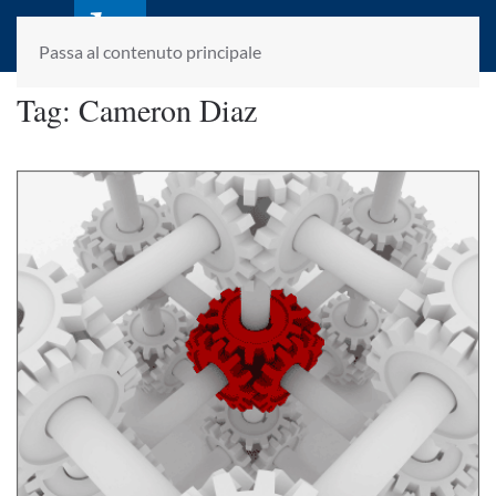
laletteraturaenoi.it
fondato da Romano Luperini
Passa al contenuto principale
Tag:
Cameron Diaz