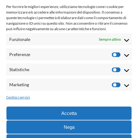
www.laletteraturaenoi.it
Per fornire le migliori esperienze, utilizziamo tecnologie come i cookie per
fondato da Romano Luperini
memorizzare e/o accedere alle informazioni del dispositivo. Il consenso a
queste tecnologie ci permetterà di elaborare dati come il comportamento di
Questo blog non rappresenta una testata giornalistica in
navigazione o ID unici su questo sito. Non acconsentire o ritirare il consenso
può influire negativamente su alcune caratteristiche e funzioni.
quanto viene aggiornato senza alcuna periodicità. Non può
pertanto considerarsi un prodotto editoriale ai sensi della
Funzionale
Sempre attivo
legge n° 62 del 7.03.2001. L'autore non è responsabile per
quanto pubblicato dai lettori nei commenti ad ogni post.
Preferenze
Prefere
Powered by:
Statistiche
Statisti
Palumbo Editore Divisione Digitale
http://www.palumboeditore.it
Marketing
Marketi
email:
letteraturaenoi.redazione@gmail.com
Gestisci servizi
Responsabile web: Vincenzo Patricolo
Grafica e web:
Salvatore Leto
Accetta
Nega