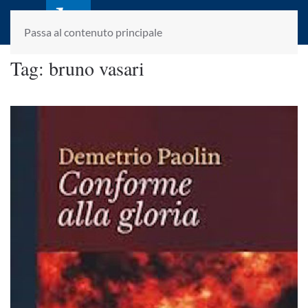
laletteraturaenoi.it
fondato da Romano Luperini
Passa al contenuto principale
Tag:
bruno vasari