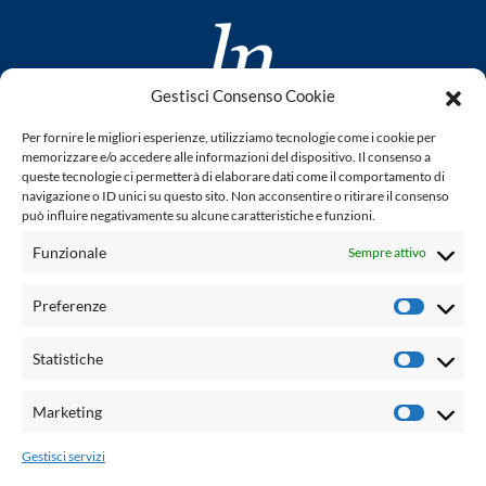
Gestisci Consenso Cookie
www.laletteraturaenoi.it
Per fornire le migliori esperienze, utilizziamo tecnologie come i cookie per
fondato da Romano Luperini
memorizzare e/o accedere alle informazioni del dispositivo. Il consenso a
queste tecnologie ci permetterà di elaborare dati come il comportamento di
Questo blog non rappresenta una testata giornalistica in
navigazione o ID unici su questo sito. Non acconsentire o ritirare il consenso
può influire negativamente su alcune caratteristiche e funzioni.
quanto viene aggiornato senza alcuna periodicità. Non può
pertanto considerarsi un prodotto editoriale ai sensi della
Funzionale
Sempre attivo
legge n° 62 del 7.03.2001. L'autore non è responsabile per
quanto pubblicato dai lettori nei commenti ad ogni post.
Preferenze
Prefere
Powered by:
Statistiche
Statisti
Palumbo Editore Divisione Digitale
http://www.palumboeditore.it
Marketing
Marketi
email:
letteraturaenoi.redazione@gmail.com
Gestisci servizi
Responsabile web: Vincenzo Patricolo
Grafica e web:
Salvatore Leto