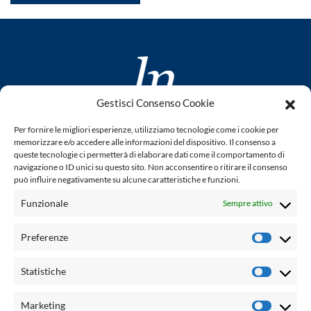
Gestisci Consenso Cookie
www.laletteraturaenoi.it
Per fornire le migliori esperienze, utilizziamo tecnologie come i cookie per
fondato da Romano Luperini
memorizzare e/o accedere alle informazioni del dispositivo. Il consenso a
queste tecnologie ci permetterà di elaborare dati come il comportamento di
Questo blog non rappresenta una testata giornalistica in
navigazione o ID unici su questo sito. Non acconsentire o ritirare il consenso
può influire negativamente su alcune caratteristiche e funzioni.
quanto viene aggiornato senza alcuna periodicità. Non può
pertanto considerarsi un prodotto editoriale ai sensi della
Funzionale
Sempre attivo
legge n° 62 del 7.03.2001. L'autore non è responsabile per
quanto pubblicato dai lettori nei commenti ad ogni post.
Preferenze
Prefere
Powered by:
Statistiche
Statisti
Palumbo Editore Divisione Digitale
http://www.palumboeditore.it
Marketing