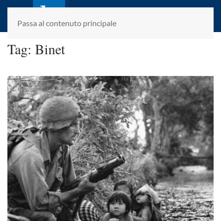
laletteraturaenoi.it
fondato da Romano Luperini
Passa al contenuto principale
Tag:
Binet