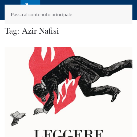
laletteraturaenoi.it
fondato da Romano Luperini
Passa al contenuto principale
Tag:
Azir Nafisi