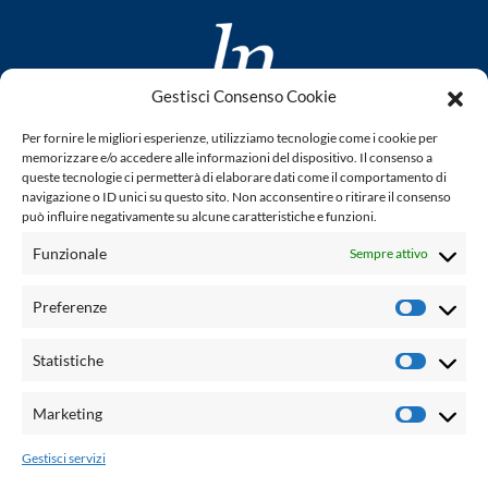
Gestisci Consenso Cookie
www.laletteraturaenoi.it
Per fornire le migliori esperienze, utilizziamo tecnologie come i cookie per
fondato da Romano Luperini
memorizzare e/o accedere alle informazioni del dispositivo. Il consenso a
queste tecnologie ci permetterà di elaborare dati come il comportamento di
Questo blog non rappresenta una testata giornalistica in
navigazione o ID unici su questo sito. Non acconsentire o ritirare il consenso
può influire negativamente su alcune caratteristiche e funzioni.
quanto viene aggiornato senza alcuna periodicità. Non può
pertanto considerarsi un prodotto editoriale ai sensi della
Funzionale
Sempre attivo
legge n° 62 del 7.03.2001. L'autore non è responsabile per
quanto pubblicato dai lettori nei commenti ad ogni post.
Preferenze
Prefere
Powered by:
Statistiche
Statisti
Palumbo Editore Divisione Digitale
http://www.palumboeditore.it
Marketing
Marketi
email:
letteraturaenoi.redazione@gmail.com
Gestisci servizi
Responsabile web: Vincenzo Patricolo
Grafica e web:
Salvatore Leto