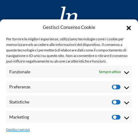
Gestisci Consenso Cookie
www.laletteraturaenoi.it
Per fornire le migliori esperienze, utilizziamo tecnologie come i cookie per
fondato da Romano Luperini
memorizzare e/o accedere alle informazioni del dispositivo. Il consenso a
queste tecnologie ci permetterà di elaborare dati come il comportamento di
Questo blog non rappresenta una testata giornalistica in
navigazione o ID unici su questo sito. Non acconsentire o ritirare il consenso
può influire negativamente su alcune caratteristiche e funzioni.
quanto viene aggiornato senza alcuna periodicità. Non può
pertanto considerarsi un prodotto editoriale ai sensi della
Funzionale
Sempre attivo
legge n° 62 del 7.03.2001. L'autore non è responsabile per
quanto pubblicato dai lettori nei commenti ad ogni post.
Preferenze
Prefere
Powered by:
Statistiche
Statisti
Palumbo Editore Divisione Digitale
http://www.palumboeditore.it
Marketing
Marketi
email:
letteraturaenoi.redazione@gmail.com
Gestisci servizi
Responsabile web: Vincenzo Patricolo
Grafica e web:
Salvatore Leto