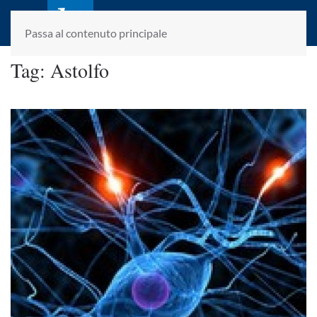
laletteraturaenoi.it
fondato da Romano Luperini
Passa al contenuto principale
Tag:
Astolfo